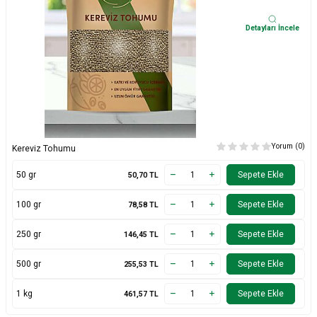
Detayları İncele
Yorum (0)
Kereviz Tohumu
50 gr
Sepete Ekle
50,70
TL
100 gr
Sepete Ekle
78,58
TL
250 gr
Sepete Ekle
146,45
TL
500 gr
Sepete Ekle
255,53
TL
1 kg
Sepete Ekle
461,57
TL