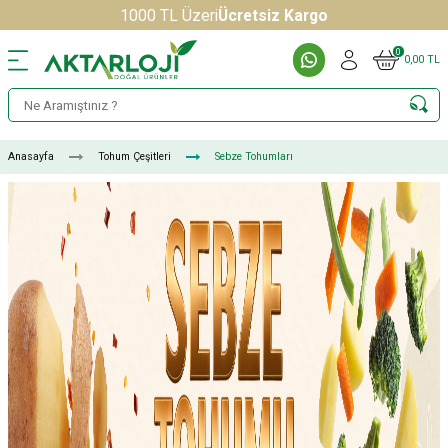
1000 TL Üzeri
Ücretsiz Kargo
0
0,00
TL
Anasayfa
Tohum Çeşitleri
Sebze Tohumları