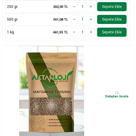
250 gr
Sepete Ekle
202,00
TL
500 gr
Sepete Ekle
361,08
TL
1 kg
Sepete Ekle
661,55
TL
Detayları İncele