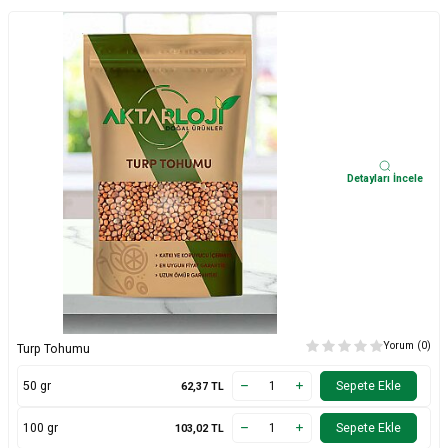
Detayları İncele
Yorum (0)
Turp Tohumu
50 gr
Sepete Ekle
62,37
TL
100 gr
Sepete Ekle
103,02
TL