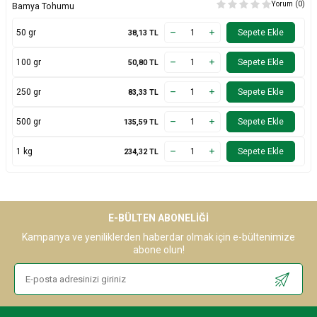
Yorum (0)
Bamya Tohumu
50 gr
Sepete Ekle
38,13
TL
100 gr
Sepete Ekle
50,80
TL
250 gr
Sepete Ekle
83,33
TL
500 gr
Sepete Ekle
135,59
TL
1 kg
Sepete Ekle
234,32
TL
E-BÜLTEN ABONELIĞI
Kampanya ve yeniliklerden haberdar olmak için e-bültenimize
abone olun!