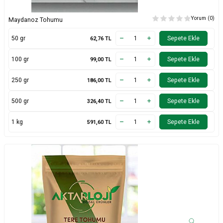
Yorum (0)
Maydanoz Tohumu
50 gr
Sepete Ekle
62,76
TL
100 gr
Sepete Ekle
99,00
TL
250 gr
Sepete Ekle
186,00
TL
500 gr
Sepete Ekle
326,40
TL
1 kg
Sepete Ekle
591,60
TL