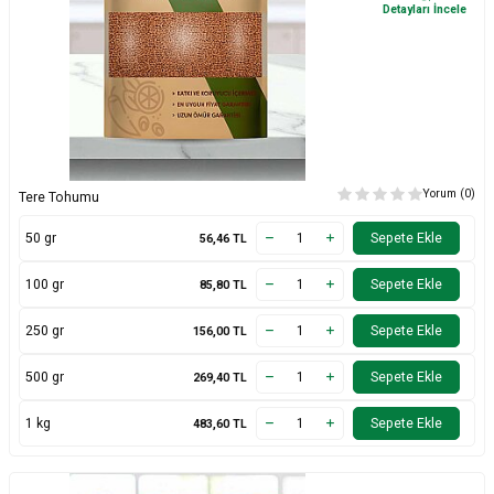
Detayları İncele
Yorum (0)
Tere Tohumu
50 gr
Sepete Ekle
56,46
TL
100 gr
Sepete Ekle
85,80
TL
250 gr
Sepete Ekle
156,00
TL
500 gr
Sepete Ekle
269,40
TL
1 kg
Sepete Ekle
483,60
TL