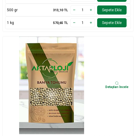
500 gr
Sepete Ekle
313,10
TL
1 kg
Sepete Ekle
570,65
TL
Detayları İncele