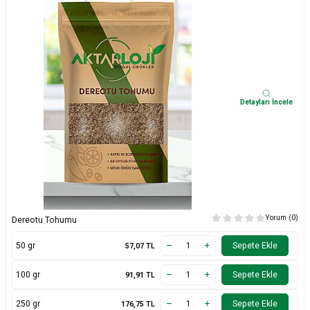
Detayları İncele
Yorum (0)
Dereotu Tohumu
50 gr
Sepete Ekle
57,07
TL
100 gr
Sepete Ekle
91,91
TL
250 gr
Sepete Ekle
176,75
TL