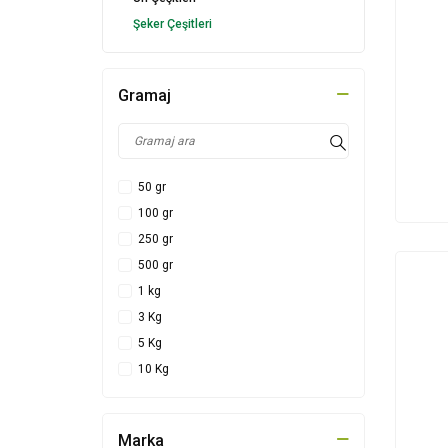
Şeker Çeşitleri
Gramaj
50 gr
100 gr
250 gr
500 gr
1 kg
3 Kg
5 Kg
10 Kg
Marka