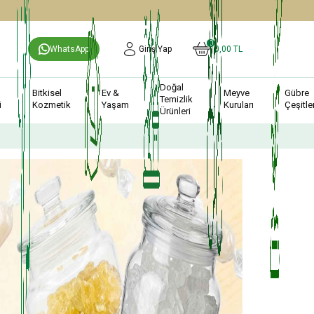
0
WhatsApp
Giriş Yap
0,00
TL
Doğal
Bitkisel
Ev &
Meyve
Gübre
Temizlik
i
Kozmetik
Yaşam
Kuruları
Çeşitler
Ürünleri