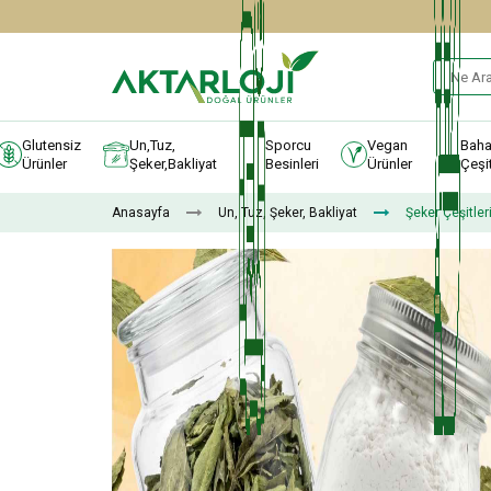
Glutensiz
Un,Tuz,
Sporcu
Vegan
Baha
Ürünler
Şeker,Bakliyat
Besinleri
Ürünler
Çeşit
Anasayfa
Un, Tuz, Şeker, Bakliyat
Şeker Çeşitler