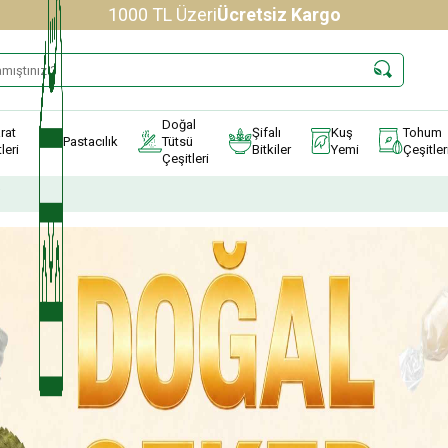
1000 TL Üzeri
Ücretsiz Kargo
Doğal
rat
Şifalı
Kuş
Tohum
Pastacılık
Tütsü
leri
Bitkiler
Yemi
Çeşitler
Çeşitleri
i