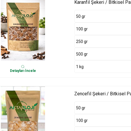
Karanfil Şekeri / Bitkisel Pa
50 gr
100 gr
250 gr
500 gr
1 kg
Detayları İncele
Zencefil Şekeri / Bitkisel Pa
50 gr
100 gr