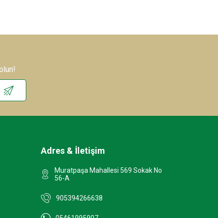
olun!
Adres & İletişim
Muratpaşa Mahallesi 569 Sokak No
56-A
905394266638