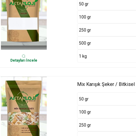
50 gr
100 gr
250 gr
500 gr
1 kg
Detayları İncele
Mix Karışık Şeker / Bitkisel
50 gr
100 gr
250 gr