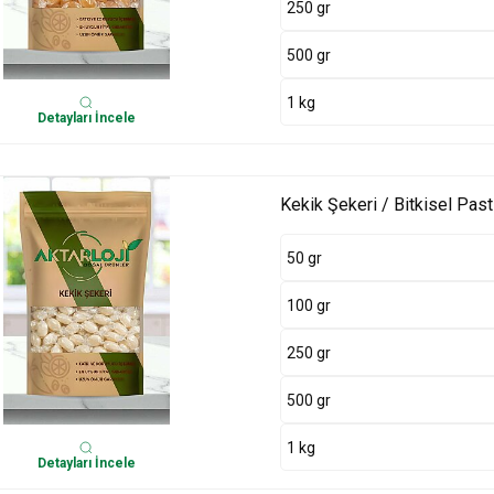
250 gr
500 gr
1 kg
Detayları İncele
Kekik Şekeri / Bitkisel Past
50 gr
100 gr
250 gr
500 gr
1 kg
Detayları İncele