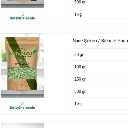
500 gr
1 kg
Detayları İncele
Nane Şekeri / Bitkisel Pasti
50 gr
100 gr
250 gr
500 gr
1 kg
Detayları İncele