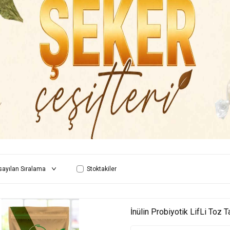
Stoktakiler
İnülin Probiyotik LifLi Toz Ta