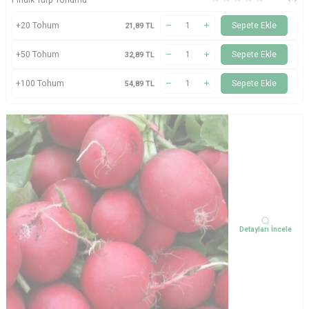
Fındık Turp Tohumu
+20 Tohum
Sepete Ekle
21,89
TL
+50 Tohum
Sepete Ekle
32,89
TL
+100 Tohum
Sepete Ekle
54,89
TL
Detayları İncele