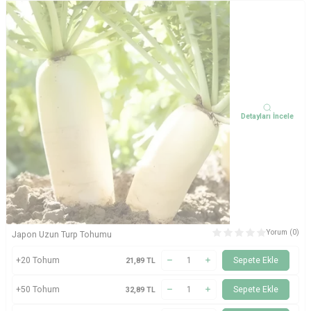
Detayları İncele
Yorum (0)
Japon Uzun Turp Tohumu
+20 Tohum
Sepete Ekle
21,89
TL
+50 Tohum
Sepete Ekle
32,89
TL