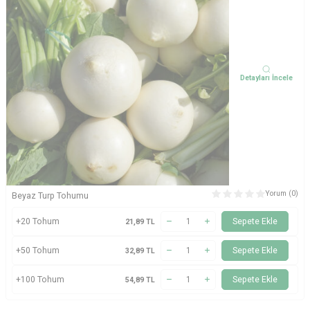
Detayları İncele
Yorum (0)
Beyaz Turp Tohumu
+20 Tohum
Sepete Ekle
21,89
TL
+50 Tohum
Sepete Ekle
32,89
TL
+100 Tohum
Sepete Ekle
54,89
TL