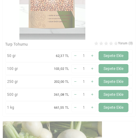
Yorum (0)
Turp Tohumu
50 gr
Sepete Ekle
62,37
TL
100 gr
Sepete Ekle
103,02
TL
250 gr
Sepete Ekle
202,00
TL
500 gr
Sepete Ekle
361,08
TL
1 kg
Sepete Ekle
661,55
TL