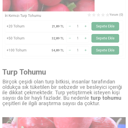
Yorum (0)
İri Kırmızı Turp Tohumu
+20 Tohum
Sepete Ekle
21,89
TL
+50 Tohum
Sepete Ekle
32,89
TL
+100 Tohum
Sepete Ekle
54,89
TL
Turp Tohumu
Birçok çeşidi olan turp bitkisi, insanlar tarafından
oldukça sık tüketilen bir sebzedir ve besleyici içeriği
ile dikkat çekmektedir. Turp yetiştirmek isteyen kişi
sayısı da bir hayli fazladır. Bu nedenle
turp tohumu
çeşitleri ile ilgili araştırma sayısı da çoktur.