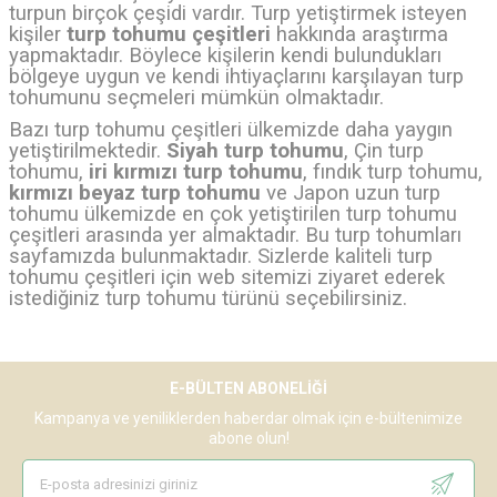
turpun birçok çeşidi vardır. Turp yetiştirmek isteyen
kişiler
turp tohumu çeşitleri
hakkında araştırma
yapmaktadır. Böylece kişilerin kendi bulundukları
bölgeye uygun ve kendi ihtiyaçlarını karşılayan turp
tohumunu seçmeleri mümkün olmaktadır.
Bazı turp tohumu çeşitleri ülkemizde daha yaygın
yetiştirilmektedir.
Siyah turp tohumu
,
Çin turp
tohumu
,
iri kırmızı turp tohumu
,
fındık turp tohumu
,
kırmızı beyaz turp tohumu
ve Japon uzun turp
tohumu ülkemizde en çok yetiştirilen turp tohumu
çeşitleri arasında yer almaktadır. Bu turp tohumları
sayfamızda bulunmaktadır. Sizlerde kaliteli turp
tohumu çeşitleri için web sitemizi ziyaret ederek
istediğiniz turp tohumu türünü seçebilirsiniz.
E-BÜLTEN ABONELIĞI
Kampanya ve yeniliklerden haberdar olmak için e-bültenimize
abone olun!