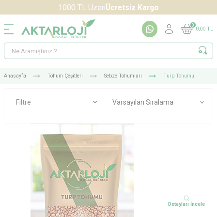
1000 TL Üzeri
Ücretsiz Kargo
0
0,00
TL
Anasayfa
Tohum Çeşitleri
Sebze Tohumları
Turp Tohumu
Filtre
Detayları İncele