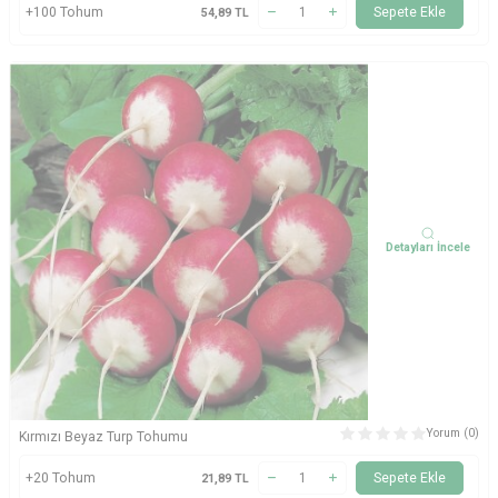
+100 Tohum
Sepete Ekle
54,89
TL
Detayları İncele
Yorum (0)
Kırmızı Beyaz Turp Tohumu
+20 Tohum
Sepete Ekle
21,89
TL