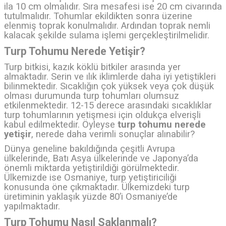
ila 10 cm olmalıdır. Sıra mesafesi ise 20 cm civarında
tutulmalıdır. Tohumlar ekildikten sonra üzerine
elenmiş toprak konulmalıdır. Ardından toprak nemli
kalacak şekilde sulama işlemi gerçekleştirilmelidir.
Turp Tohumu Nerede Yetişir?
Turp bitkisi, kazık köklü bitkiler arasında yer
almaktadır. Serin ve ılık iklimlerde daha iyi yetiştikleri
bilinmektedir. Sıcaklığın çok yüksek veya çok düşük
olması durumunda turp tohumları olumsuz
etkilenmektedir. 12-15 derece arasındaki sıcaklıklar
turp tohumlarının yetişmesi için oldukça elverişli
kabul edilmektedir. Öyleyse
turp tohumu nerede
yetişir
, nerede daha verimli sonuçlar alınabilir?
Dünya geneline bakıldığında çeşitli Avrupa
ülkelerinde, Batı Asya ülkelerinde ve Japonya’da
önemli miktarda yetiştirildiği görülmektedir.
Ülkemizde ise Osmaniye, turp yetiştiriciliği
konusunda öne çıkmaktadır. Ülkemizdeki turp
üretiminin yaklaşık yüzde 80’i Osmaniye’de
yapılmaktadır.
Turp Tohumu Nasıl Saklanmalı?