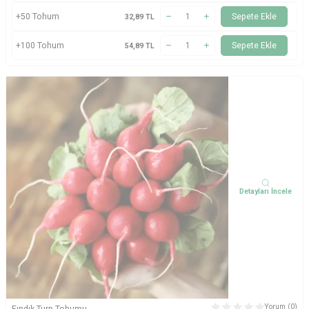
+50 Tohum
Sepete Ekle
32,89
TL
+100 Tohum
Sepete Ekle
54,89
TL
Detayları İncele
Yorum (0)